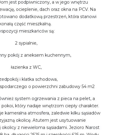
om jest podpiwniczony, a w jego wnętrzu
lewację, ocieplenie, dach oraz okna na PCV. Na
ptowano dodatkową przestrzeń, która stanowi
konałą część mieszkalną.
spozycji mieszkańców są:
2 sypialnie,
onny pokój z aneksem kuchennym,
łazienka z WC,
zedpokój i klatka schodowa,
spodarczego o powierzchni zabudowy 54 m2
wnież system ogrzewania z pieca na pelet, a
pokoi, który nadaje wnętrzom ciepły charakter.
e kameralna atmosfera, zaledwie kilku sąsiadów
zyjazną okolicę. Atutem jest usytuowanie
okolicy z niewieloma sąsiadami. Jezioro Narost
8 ha, długości 2525 m i szerokości 625 m. Wody