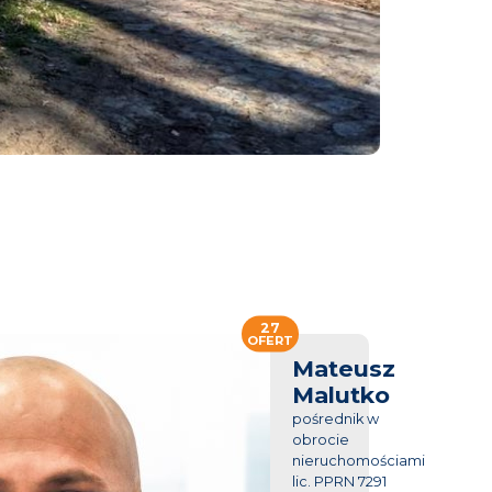
27
OFERT
Mateusz
Malutko
pośrednik w
obrocie
nieruchomościami
lic. PPRN 7291