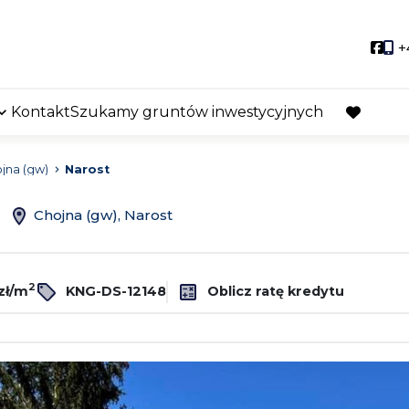
Soci
+
Kontakt
Szukamy gruntów inwestycyjnych
favorite
jna (gw)
Narost
ż
Chojna (gw), Narost
2
zł/m
KNG-DS-12148
Oblicz ratę kredytu