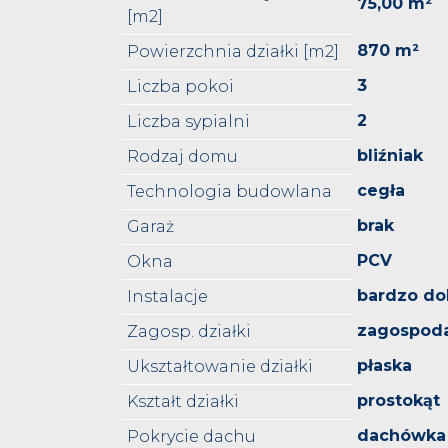
75,00 m²
[m2]
870 m²
Powierzchnia działki [m2]
3
Liczba pokoi
2
Liczba sypialni
bliźniak
Rodzaj domu
cegła
Technologia budowlana
brak
Garaż
PCV
Okna
bardzo do
Instalacje
zagospod
Zagosp. działki
płaska
Ukształtowanie działki
prostokąt
Kształt działki
dachówka
Pokrycie dachu