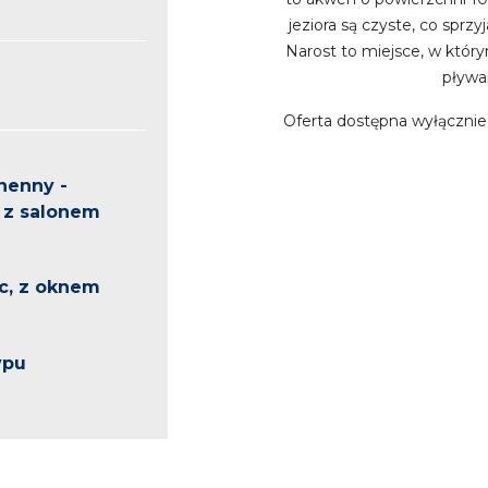
jeziora są czyste, co sprz
Narost to miejsce, w któ
pływa
Oferta dostępna wyłącznie
henny -
 z salonem
c, z oknem
ypu