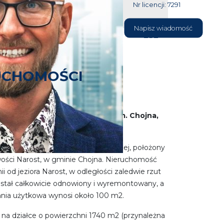
Nr licencji: 7291
604 177
Napisz wiadomość
232
UCHOMOŚCI
SZA LINIA JEZIORA – Narost, gm. Chojna,
jezioro Narost
ątkowy dom w zabudowie bliźniaczej, położony
ości Narost, w gminie Chojna. Nieruchomość
nii od jeziora Narost, w odległości zaledwie rzut
stał całkowicie odnowiony i wyremontowany, a
nia użytkowa wynosi około 100 m2.
 na działce o powierzchni 1740 m2 (przynależna