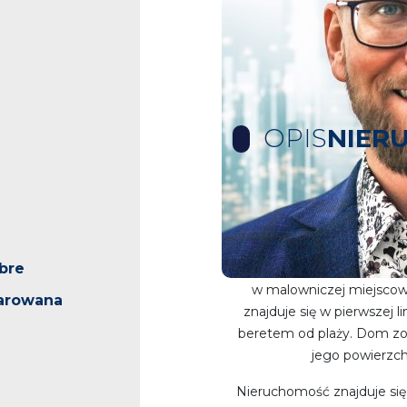
OPIS
NIER
Dom na sprzedaż PIERW
bre
Oferujemy na sprzedaż wyj
w malowniczej miejscow
arowana
znajduje się w pierwszej li
beretem od plaży. Dom zo
jego powierzch
Nieruchomość znajduje się