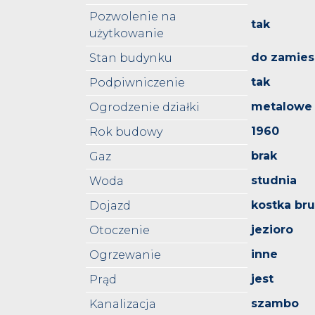
Pozwolenie na
tak
użytkowanie
do zamies
Stan budynku
tak
Podpiwniczenie
metalowe
Ogrodzenie działki
1960
Rok budowy
brak
Gaz
studnia
Woda
kostka br
Dojazd
jezioro
Otoczenie
inne
Ogrzewanie
jest
Prąd
szambo
Kanalizacja