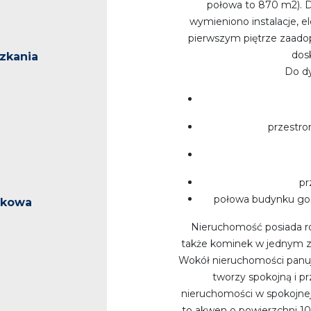
połowa to 870 m2). D
wymieniono instalacje, e
pierwszym piętrze zaado
dos
zkania
Do dy
przestr
pr
połowa budynku go
ukowa
Nieruchomość posiada ró
także kominek w jednym z 
Wokół nieruchomości panuj
tworzy spokojną i pr
nieruchomości w spokojnej 
to akwen o powierzchni 10