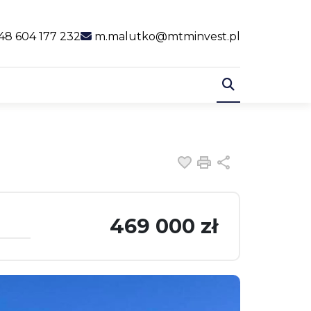
al link
48 604 177 232
m.malutko@mtminvest.pl
Dodaj do ulubiony
Drukuj
Udostępnij
469 000 zł