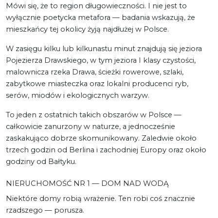
Mówi się, że to region długowieczności. I nie jest to
wyłącznie poetycka metafora — badania wskazują, że
mieszkańcy tej okolicy żyją najdłużej w Polsce.
W zasięgu kilku lub kilkunastu minut znajdują się jeziora
Pojezierza Drawskiego, w tym jeziora I klasy czystości,
malownicza rzeka Drawa, ścieżki rowerowe, szlaki,
zabytkowe miasteczka oraz lokalni producenci ryb,
serów, miodów i ekologicznych warzyw.
To jeden z ostatnich takich obszarów w Polsce —
całkowicie zanurzony w naturze, a jednocześnie
zaskakująco dobrze skomunikowany. Zaledwie około
trzech godzin od Berlina i zachodniej Europy oraz około
godziny od Bałtyku.
NIERUCHOMOŚĆ NR 1 — DOM NAD WODĄ
Niektóre domy robią wrażenie. Ten robi coś znacznie
rzadszego — porusza.