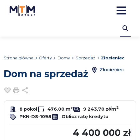
Strona główna
Oferty
Domy
Sprzedaż
Złocieniec
Złocieniec
Dom na sprzedaż
Dodaj do ulubionych
Drukuj
Udostępnij
2
8 pokoi
476.00 m²
9 243,70 zł/m
PKN-DS-1098
Oblicz ratę kredytu
4 400 000 zł