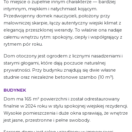
To miejsce o zupełnie innym charakterze — bardziej
intymnym, miękkim i natychmiast kojącym.
Przedwojenny domek nauczycieli, położony przy
malowniczej skarpie, łączy autentyczny wiejski klimat z
elegancją przeszklonej werandy. To właśnie ona nadaje
całemu wnętrzu rytm: spokojny, ciepły i współgrający z
rytmem pór roku.
Dom otoczony jest ogrodem z licznymi nasadzeniami i
starymi głogami, które dają poczucie naturalnej
prywatności. Przy budynku znajdują się dwie własne
studnie oraz niezależne betonowe szambo (10 m³).
BUDYNEK
Dom ma 165 m² powierzchni i został odrestaurowany
finalnie w 2024 roku w stylu spokojnej wiejskiej rezydencji.
Wysokie pomieszczenia i duże okna sprawiają, że wnętrze
jest jasne, przestronne i pełne swobody.
Sercem domu jest salon urządzony w imponującej,