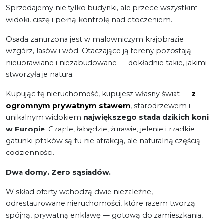
Sprzedajemy nie tylko budynki, ale przede wszystkim
widoki, ciszę i pełną kontrolę nad otoczeniem.
Osada zanurzona jest w malowniczym krajobrazie
wzgórz, lasów i wód. Otaczające ją tereny pozostają
nieuprawiane i niezabudowane — dokładnie takie, jakimi
stworzyła je natura.
Kupując tę nieruchomość, kupujesz własny świat —
z
ogromnym prywatnym stawem
, starodrzewem i
unikalnym widokiem
największego stada dzikich koni
w Europie
. Czaple, łabędzie, żurawie, jelenie i rzadkie
gatunki ptaków są tu nie atrakcją, ale naturalną częścią
codzienności.
Dwa domy. Zero sąsiadów.
W skład oferty wchodzą dwie niezależne,
odrestaurowane nieruchomości, które razem tworzą
spójną, prywatną enklawę — gotową do zamieszkania,