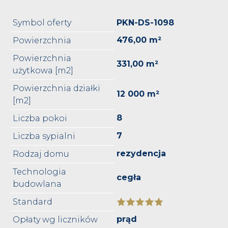
Symbol oferty
PKN-DS-1098
476,00 m²
Powierzchnia
Powierzchnia
331,00 m²
użytkowa [m2]
Powierzchnia działki
12 000 m²
[m2]
8
Liczba pokoi
7
Liczba sypialni
rezydencja
Rodzaj domu
Technologia
cegła
budowlana
Standard
prąd
Opłaty wg liczników