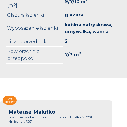
2
9/7/10 m
[m2]
glazura
Glazura łazienki
kabina natryskowa,
Wyposażenie łazienki
umywalka, wanna
2
Liczba przedpokoi
Powierzchnia
2
7/7 m
przedpokoi
27
OFERT
Mateusz Malutko
pośrednik w obrocie nieruchomościami lic. PPRN 7291
Nr licencji: 7291