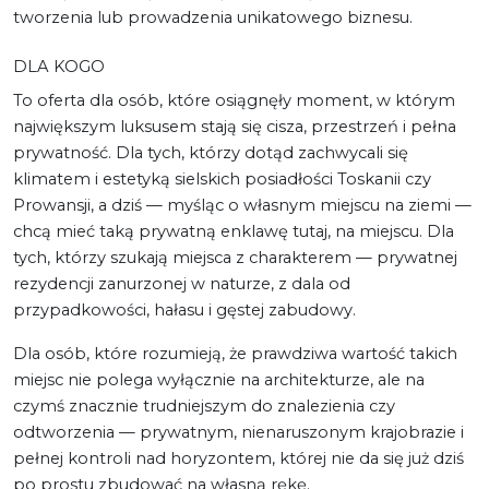
tworzenia lub prowadzenia unikatowego biznesu.
DLA KOGO
To oferta dla osób, które osiągnęły moment, w którym
największym luksusem stają się cisza, przestrzeń i pełna
prywatność. Dla tych, którzy dotąd zachwycali się
klimatem i estetyką sielskich posiadłości Toskanii czy
Prowansji, a dziś — myśląc o własnym miejscu na ziemi —
chcą mieć taką prywatną enklawę tutaj, na miejscu. Dla
tych, którzy szukają miejsca z charakterem — prywatnej
rezydencji zanurzonej w naturze, z dala od
przypadkowości, hałasu i gęstej zabudowy.
Dla osób, które rozumieją, że prawdziwa wartość takich
miejsc nie polega wyłącznie na architekturze, ale na
czymś znacznie trudniejszym do znalezienia czy
odtworzenia — prywatnym, nienaruszonym krajobrazie i
pełnej kontroli nad horyzontem, której nie da się już dziś
po prostu zbudować na własną rękę.