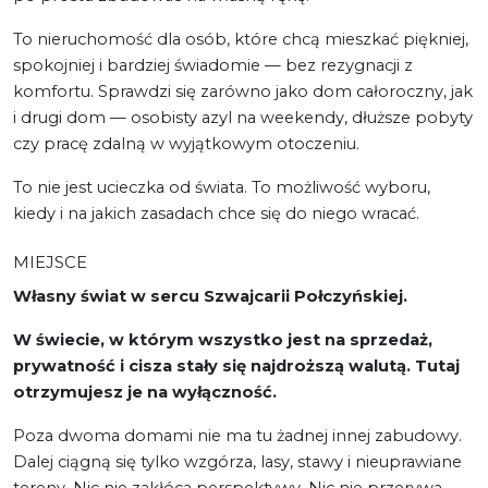
To nieruchomość dla osób, które chcą mieszkać piękniej,
spokojniej i bardziej świadomie — bez rezygnacji z
komfortu. Sprawdzi się zarówno jako dom całoroczny, jak
i drugi dom — osobisty azyl na weekendy, dłuższe pobyty
czy pracę zdalną w wyjątkowym otoczeniu.
To nie jest ucieczka od świata. To możliwość wyboru,
kiedy i na jakich zasadach chce się do niego wracać.
MIEJSCE
Własny świat w sercu Szwajcarii Połczyńskiej.
W świecie, w którym wszystko jest na sprzedaż,
prywatność i cisza stały się najdroższą walutą. Tutaj
otrzymujesz je na wyłączność.
Poza dwoma domami nie ma tu żadnej innej zabudowy.
Dalej ciągną się tylko wzgórza, lasy, stawy i nieuprawiane
tereny. Nic nie zakłóca perspektywy. Nic nie przerywa