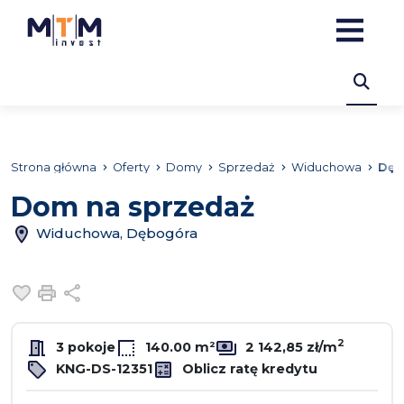
Strona główna
Oferty
Domy
Sprzedaż
Widuchowa
Dęb
Dom na sprzedaż
Widuchowa, Dębogóra
Dodaj do ulubionych
Drukuj
Udostępnij
2
3 pokoje
140.00 m²
2 142,85 zł/m
KNG-DS-12351
Oblicz ratę kredytu