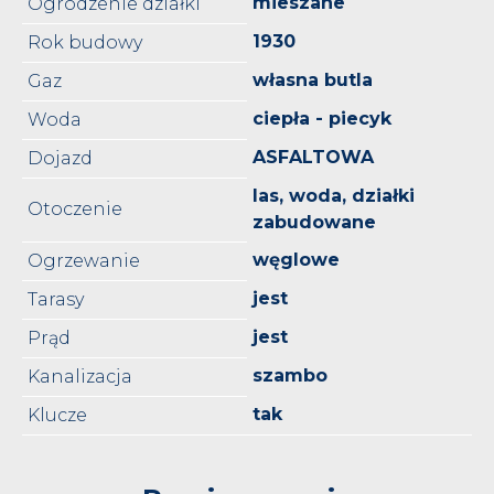
mieszane
Ogrodzenie działki
1930
Rok budowy
własna butla
Gaz
ciepła - piecyk
Woda
ASFALTOWA
Dojazd
las, woda, działki
Otoczenie
zabudowane
węglowe
Ogrzewanie
jest
Tarasy
jest
Prąd
szambo
Kanalizacja
tak
Klucze