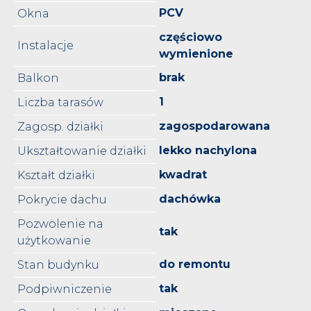
PCV
Okna
częściowo
Instalacje
wymienione
brak
Balkon
1
Liczba tarasów
zagospodarowana
Zagosp. działki
lekko nachylona
Ukształtowanie działki
kwadrat
Kształt działki
dachówka
Pokrycie dachu
Pozwolenie na
tak
użytkowanie
do remontu
Stan budynku
tak
Podpiwniczenie