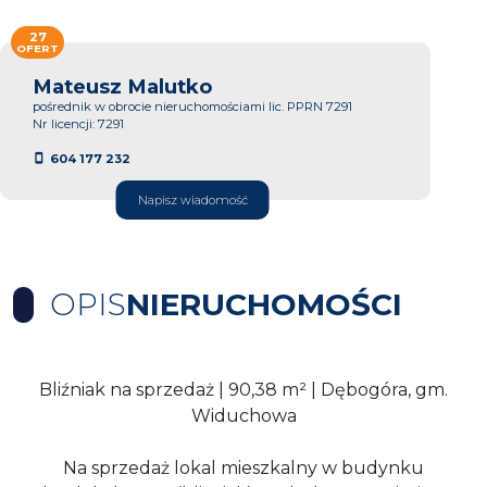
27
OFERT
Mateusz Malutko
pośrednik w obrocie nieruchomościami lic. PPRN 7291
Nr licencji: 7291
604 177 232
Napisz wiadomość
OPIS
NIERUCHOMOŚCI
Bliźniak na sprzedaż | 90,38 m² | Dębogóra, gm.
Widuchowa
Na sprzedaż lokal mieszkalny w budynku