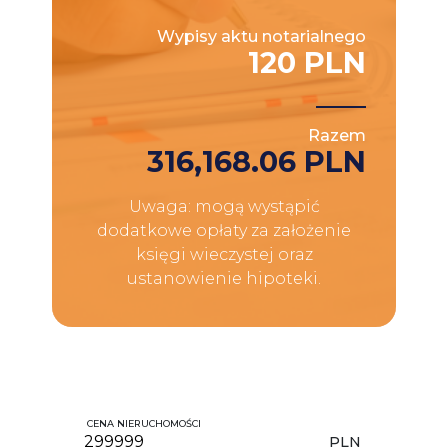
Wypisy aktu notarialnego
120 PLN
Razem
316,168.06 PLN
Uwaga: mogą wystąpić
dodatkowe opłaty za założenie
księgi wieczystej oraz
ustanowienie hipoteki.
CENA NIERUCHOMOŚCI
PLN