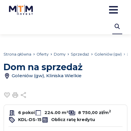
Strona główna
Oferty
Domy
Sprzedaż
Goleniów (gw)
Kl
Dom na sprzedaż
Goleniów (gw), Kliniska Wielkie
Dodaj do ulubionych
Drukuj
Udostępnij
2
6 pokoi
224.00 m²
8 750,00 zł/m
KDL-DS-15
Oblicz ratę kredytu