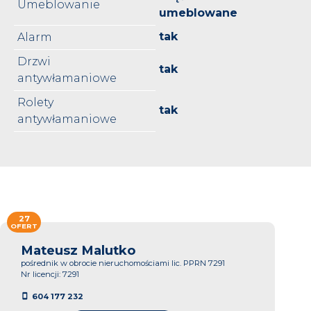
Umeblowanie
umeblowane
tak
Alarm
Drzwi
tak
antywłamaniowe
Rolety
tak
antywłamaniowe
27
OFERT
Mateusz Malutko
pośrednik w obrocie nieruchomościami lic. PPRN 7291
Nr licencji: 7291
604 177 232