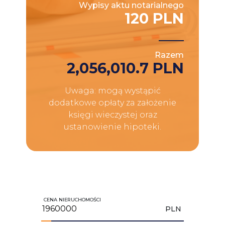
Wypisy aktu notarialnego
120 PLN
Razem
2,056,010.7 PLN
Uwaga: mogą wystąpić
dodatkowe opłaty za założenie
księgi wieczystej oraz
ustanowienie hipoteki.
CENA NIERUCHOMOŚCI
PLN