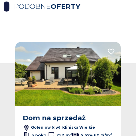
PODOBNE
OFERTY
Dodaj do ulub
Dom na sprzedaż
Goleniów (gw), Kliniska Wielkie
2
2
5 pokoi
252 m
5 674,60 zł/m