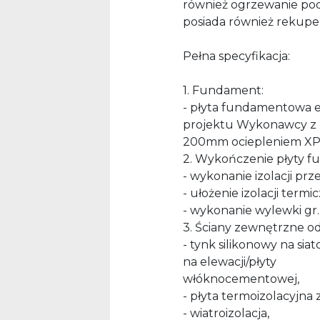
również ogrzewanie pod
posiada również rekuper
Pełna specyfikacja:
1. Fundament:
- płyta fundamentowa 
projektu Wykonawcy z
200mm ociepleniem XPS
2. Wykończenie płyty 
- wykonanie izolacji prz
- ułożenie izolacji term
- wykonanie wylewki gr
3. Ściany zewnętrzne o
- tynk silikonowy na siat
na elewacji/płyty
włóknocementowej,
- płyta termoizolacyjn
- wiatroizolacja,