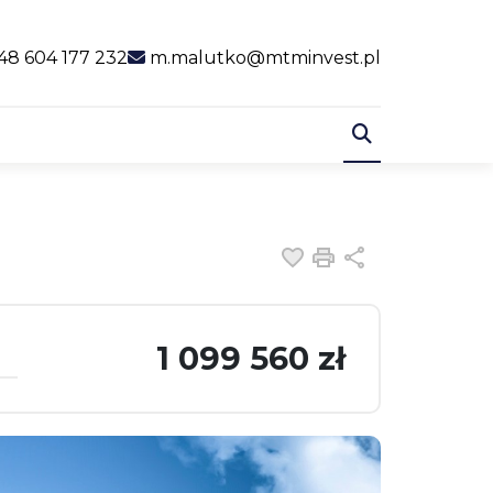
al link
48 604 177 232
m.malutko@mtminvest.pl
Dodaj do ulubiony
Drukuj
Udostępnij
1 099 560 zł