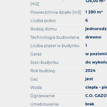
126,00 m²
[m2]
1 280 m²
Powierzchnia działki [m2]
6
Liczba pokoi
jednorodz
Rodzaj domu
drewno
Technologia budowlana
1
Liczba pięter w budynku
w poziomi
Garaż
do wykoń
Stan budynku
2024
Rok budowy
jest
Gaz
ciepła - p
Woda
C.O. GAZ
Ogrzewanie
brak
Umeblowanie