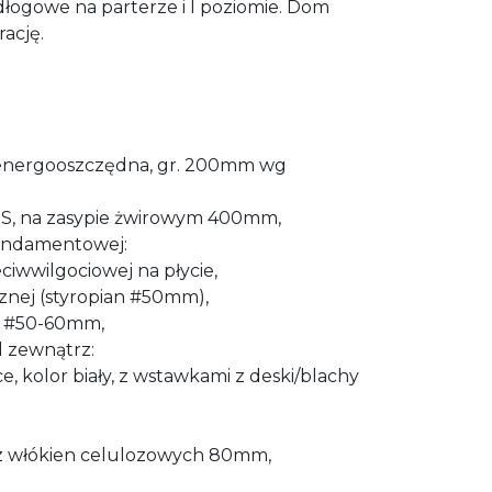
łogowe na parterze i I poziomie. Dom
ację.
energooszczędna, gr. 200mm wg
, na zasypie żwirowym 400mm,
fundamentowej:
eciwwilgociowej na płycie,
icznej (styropian #50mm),
. #50-60mm,
d zewnątrz:
ce, kolor biały, z wstawkami z deski/blachy
a z włókien celulozowych 80mm,