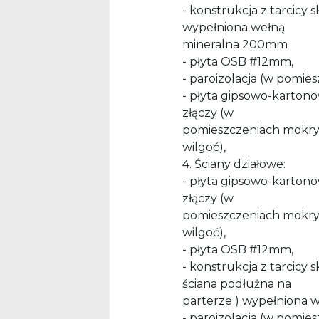
- konstrukcja z tarcicy
wypełniona wełną
mineralna 200mm
- płyta OSB #12mm,
- paroizolacja (w pomie
- płyta gipsowo-karto
złączy (w
pomieszczeniach mokry
wilgoć),
4. Ściany działowe:
- płyta gipsowo-karto
złączy (w
pomieszczeniach mokry
wilgoć),
- płyta OSB #12mm,
- konstrukcja z tarcic
ściana podłużna na
parterze ) wypełniona 
- paroizolacja (w pomie