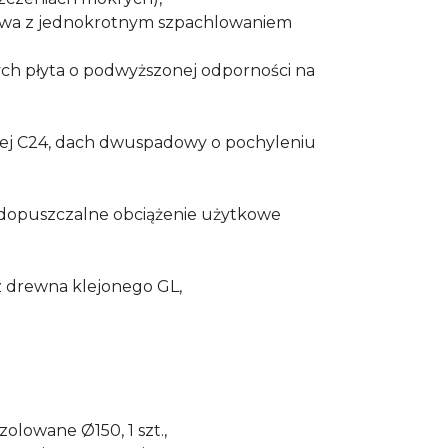
nowa z jednokrotnym szpachlowaniem
ch płyta o podwyższonej odporności na
:
kiej C24, dach dwuspadowy o pochyleniu
 dopuszczalne obciążenie użytkowe
z drewna klejonego GL,
zolowane Ø150, 1 szt.,