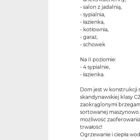
- salon z jadalnią,
- sypialnia,
- łazienka,
- kotłownia,
- garaż,
- schowek
Na II poziomie:
- 4 sypialnie,
- łazienka.
Dom jest w konstrukcji 
skandynawskiej klasy C2
zaokrąglonymi brzegami
sortowanej maszynowo.J
możliwość zaoferowania 
trwałość!
Ogrzewanie i ciepła wo