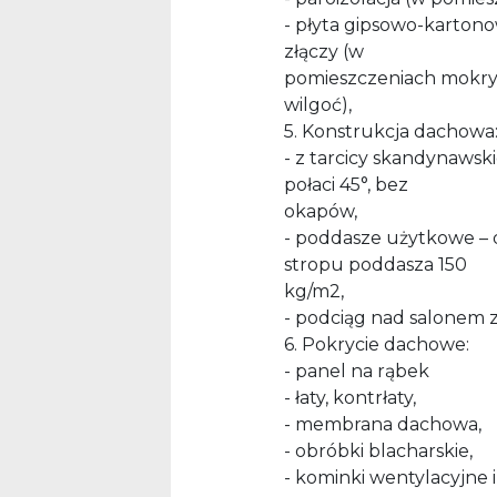
- płyta gipsowo-karto
złączy (w
pomieszczeniach mokry
wilgoć),
5. Konstrukcja dachowa
- z tarcicy skandynaws
połaci 45°, bez
okapów,
- poddasze użytkowe –
stropu poddasza 150
kg/m2,
- podciąg nad salonem 
6. Pokrycie dachowe:
- panel na rąbek
- łaty, kontrłaty,
- membrana dachowa,
- obróbki blacharskie,
- kominki wentylacyjne i