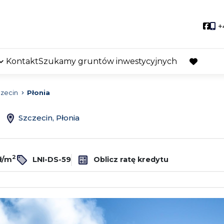
Soci
+
Kontakt
Szukamy gruntów inwestycyjnych
favorite
zecin
Płonia
ż
Szczecin, Płonia
2
ł/m
LNI-DS-59
Oblicz ratę kredytu