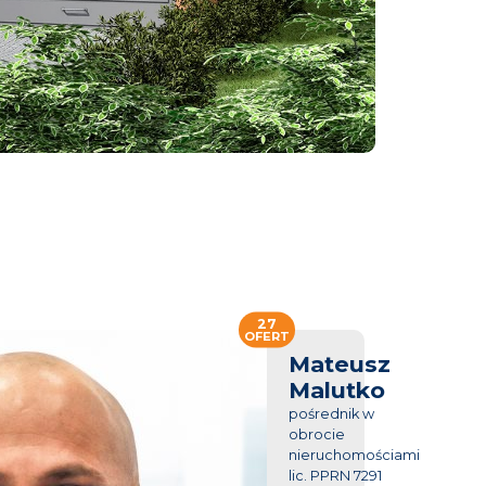
27
OFERT
Mateusz
Malutko
pośrednik w
obrocie
nieruchomościami
lic. PPRN 7291