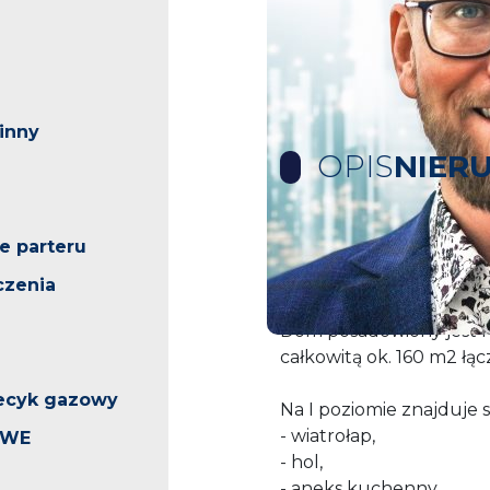
inny
OPIS
NIER
e parteru
Prezentujemy na sprze
szkieletowej znajdujący 
czenia
Dom posadowiony jest n
całkowitą ok. 160 m2 łąc
iecyk gazowy
Na I poziomie znajduje s
- wiatrołap,
OWE
- hol,
- aneks kuchenny,