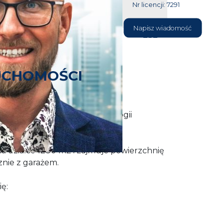
Nr licencji: 7291
604 177
Napisz wiadomość
232
UCHOMOŚCI
daż dom wykonany w technologii
się w dzielnicy Płonia.
a działce 1280 m2 i zajmuje powierzchnię
znie z garażem.
ię: