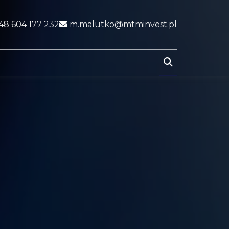
al link
48 604 177 232
m.malutko@mtminvest.pl