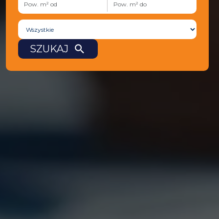
search
SZUKAJ